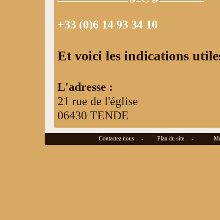
+33 (0)6 14 93 34 10
Et voici les indications uti
L'adresse :
21 rue de l'église
06430 TENDE
Contactez nous -
Plan du site -
Ment
La situation :
juste à côté de la
plus importante église, de style ba
Le plan :
afficher la carte Google Map